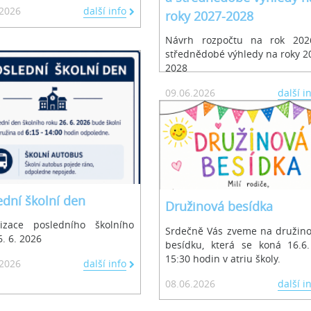
.2026
další info
roky 2027-2028
Návrh rozpočtu na rok 202
střednědobé výhledy na roky 2
2028
09.06.2026
další i
ední školní den
Družinová besídka
izace posledního školního
Srdečně Vás zveme na družin
. 6. 2026
besídku, která se koná 16.6
15:30 hodin v atriu školy.
.2026
další info
08.06.2026
další i