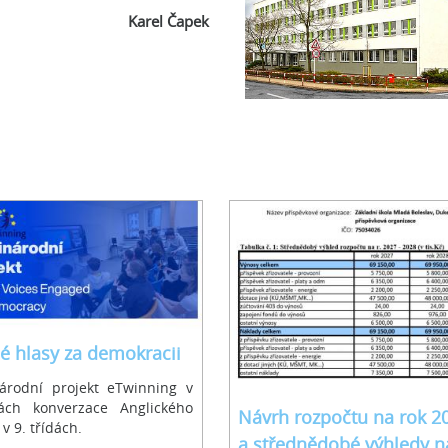
Karel Čapek
é hlasy za demokracii
árodní projekt eTwinning v
ách konverzace Anglického
Návrh rozpočtu na rok 2
 v 9. třídách.
a střednědobé výhledy n