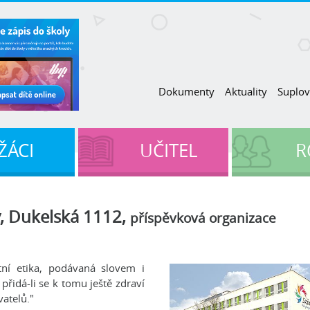
Dokumenty
Aktuality
Suplov
ŽÁCI
UČITEL
R
v, Dukelská 1112,
příspěvková organizace
tní etika, podávaná slovem i
 přidá-li se k tomu ještě zdraví
vatelů."