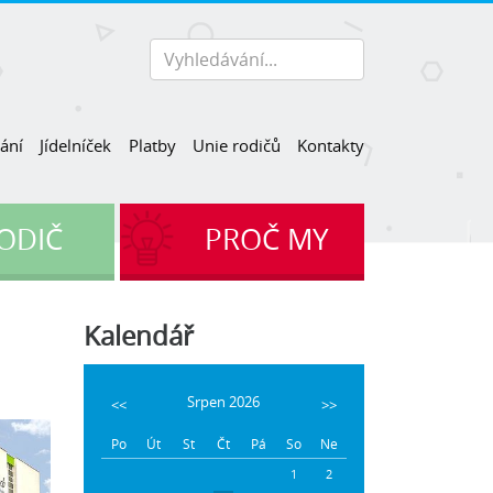
ání
Jídelníček
Platby
Unie rodičů
Kontakty
ODIČ
PROČ
MY
Kalendář
Srpen 2026
<<
>>
Po
Út
St
Čt
Pá
So
Ne
1
2