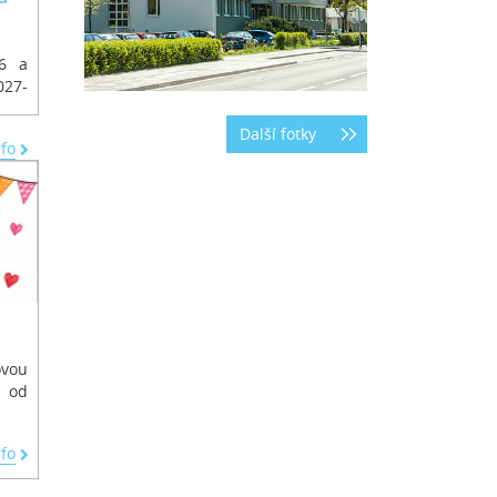
6 a
027-
Další fotky
nfo
ovou
. od
nfo