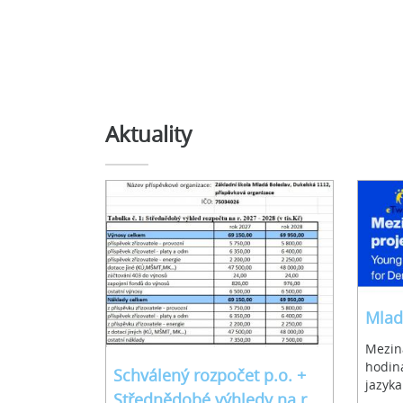
Aktuality
Mlad
Mezin
hodin
Schválený rozpočet p.o. +
jazyka
Střednědobé výhledy na r.