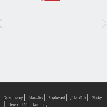
Dokumenty
Aktuality
Suplování
Jídelníček
Platby
Unie rodičů
Kontakty