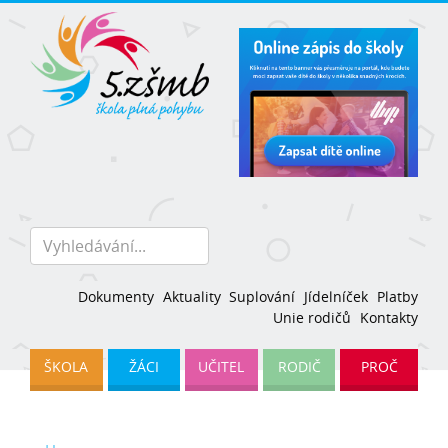
Dokumenty
Aktuality
Suplování
Jídelníček
Platby
Unie rodičů
Kontakty
ŠKOLA
ŽÁCI
UČITEL
RODIČ
PROČ