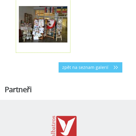
zpět na seznam galerií
Partneři