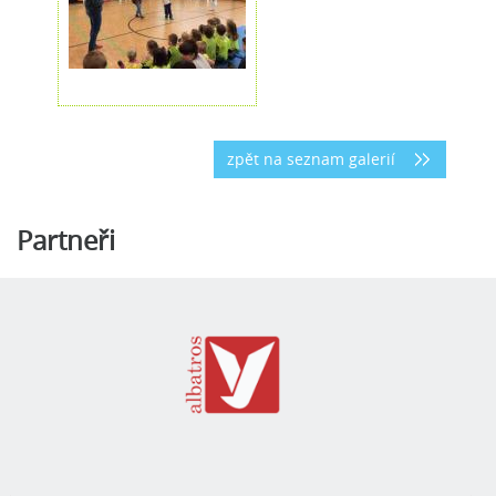
zpět na seznam galerií
Partneři