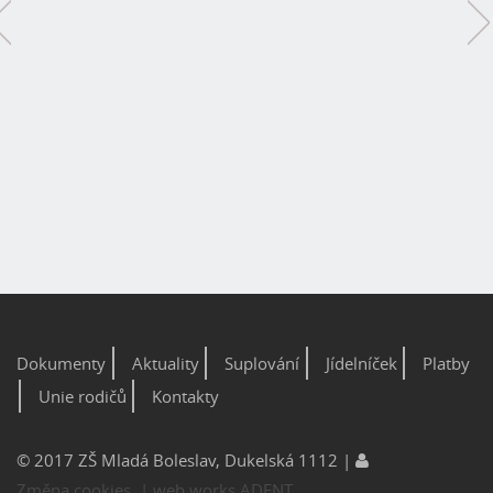
Dokumenty
Aktuality
Suplování
Jídelníček
Platby
Unie rodičů
Kontakty
© 2017 ZŠ Mladá Boleslav, Dukelská 1112 |
Změna cookies
| web.works.
ADENT