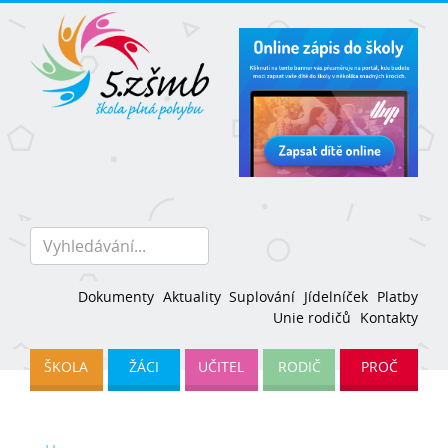
Dokumenty
Aktuality
Suplování
Jídelníček
Platby
Unie rodičů
Kontakty
ŠKOLA
ŽÁCI
UČITEL
RODIČ
PROČ