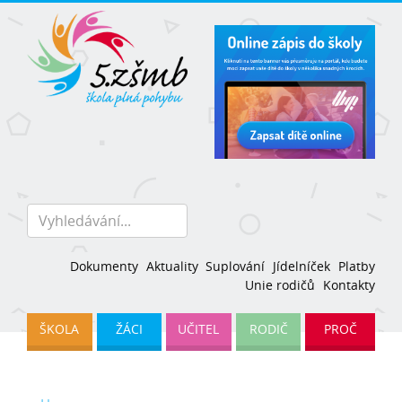
Dokumenty
Aktuality
Suplování
Jídelníček
Platby
Unie rodičů
Kontakty
ŠKOLA
ŽÁCI
UČITEL
RODIČ
PROČ