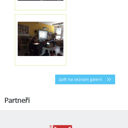
zpět na seznam galerií
Partneři