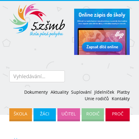
Dokumenty
Aktuality
Suplování
Jídelníček
Platby
Unie rodičů
Kontakty
ŠKOLA
ŽÁCI
UČITEL
RODIČ
PROČ