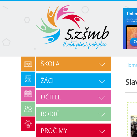
ŠKOLA
Hom
ŽÁCI
Sla
UČITEL
RODIČ
PROČ MY