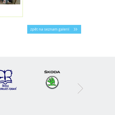
zpět na seznam galerií